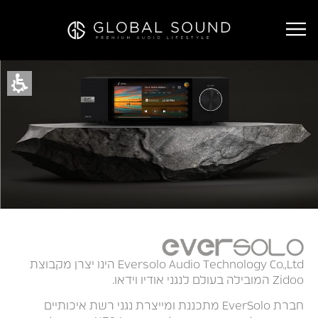
Eversolo Audio Technology Co.,Ltd הינו יצרן מקבוצת
Zidoo המובילה בעולם לנגני אודיו וידאו.
חברת EverSolo מתכננת ומייצרת נגני רשת איכותיים