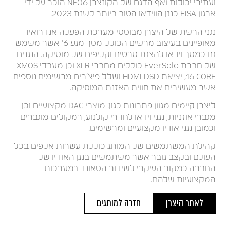
ועתירי יכולות ואף הדגם של הקונצרן NEO6 הוכר על ידי
ארגון EISA כנגן הווידאו הטוב ביותר לשנת 2023.
נגני הרשת של היצרן מבוססי מערכת הפעלה אנדרואיד
מאופיינים בעיצוב מרשים הכולל מסך מגע 6' אשר משמש
גם כמסך וידאו להצגת סרטים וקליפים של מוסיקה. הנגנים
של חברת EverSolo כוללים מחברי XLR וכן מעבדי XMOS
16 CORE, יציאת HDMI DSD ושלל פיצ'רים מרשימים נוספים
אשר מעשירים את חווית האזנת המוסיקה.
ליצרן קיימים מגוון פתרונות כגון: מוצרי DAC מקצועיים וכן
מגברי אוזניות, נגני וידאו לחדרי קולנוע, רמקולים מוגברים
וכמובן נגני אודיו מקצועיים ומרשימים.
קהילת המשתמשים של המותג כוללת עשרות אלפים בכל
העולם ובקצב גובר אשר משתמשים בנגן האודיו של
החברה כמקור העיקרי לשידור הסאונד במערכות
המקצועיות שלהם.
לאתר היצרן
חזרה למותגים